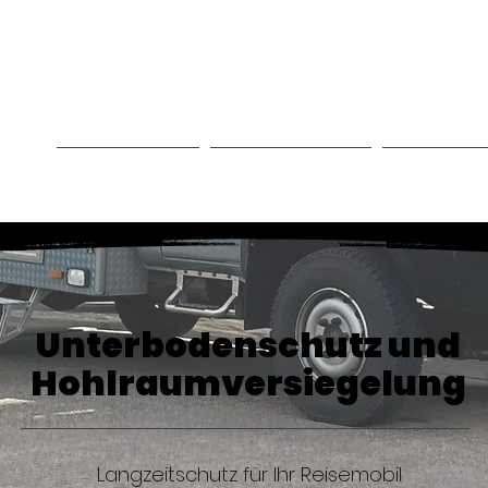
MOBILTECHNIK WI
gen
Angebote
Referenzen
Camper
Unterbodenschutz und
Hohlraumversiegelung
Langzeitschutz für Ihr Reisemobil