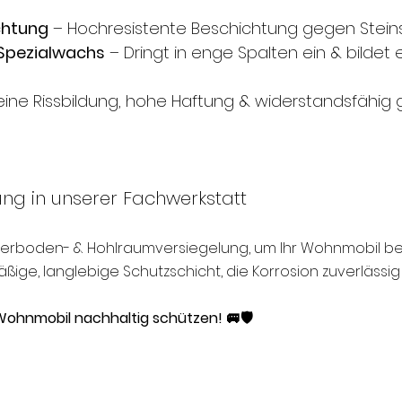
chtung
– Hochresistente Beschichtung gegen Steinsc
Spezialwachs
– Dringt in enge Spalten ein & bildet
eine Rissbildung, hohe Haftung & widerstandsfähig
ung in unserer Fachwerkstatt
terboden- & Hohlraumversiegelung, um Ihr Wohnmobil be
ßige, langlebige Schutzschicht, die Korrosion zuverlässig
 Wohnmobil nachhaltig schützen! 🚐🛡️