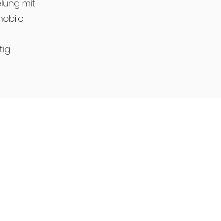
elung mit
mobile
tig