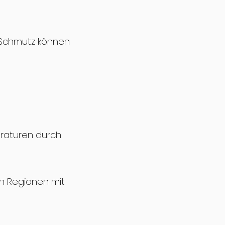
d Schmutz können
n
araturen durch
in Regionen mit