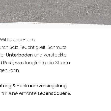
 Witterungs- und
rch Salz, Feuchtigkeit, Schmutz
der
Unterboden
und versteckte
d Rost
, was langfristig die Struktur
gen kann.
htung & Hohlraumversiegelung
t für eine erhöhte
Lebensdauer
&