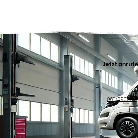
Jetzt anruf
0611/89072141