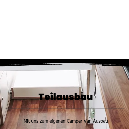
MOBILTECHNIK WI
gen
Angebote
Referenzen
Camper
Teilausbau
Mit uns zum eigenen Camper Van Ausbau