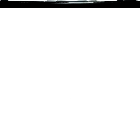
Reisemobiltechnik
Wiesbaden
Inh. Michaela Bügler
Fritz-Haber-Straße 7
65203 Wiesbaden
Umsatzsteuer-ID:
DE288561489
©2023 Reisemobiltechnik Wiesbaden
Zahlung & Versa
atenschutzerklärung
AGB