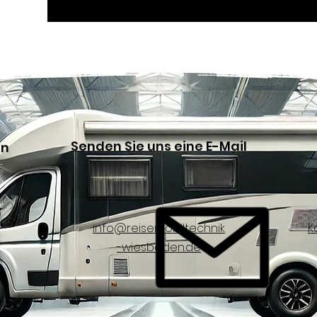
Senden Sie uns eine E-Mail
en
info@reisemobiltechnik
K
-wiesbaden.de