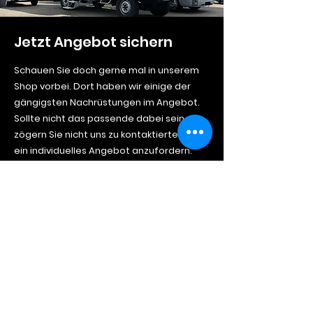
Jetzt Angebot sichern
Schauen Sie doch gerne mal in unserem
Shop vorbei. Dort
haben
wir einige der
gängigsten Nachrüstungen im Angebot.
Sollte nicht das passende dabei sein
zögern
Sie nicht uns zu
kontaktierten und
ein individuelles Angebot anzufordern.
Zum Shop
Kontakt
Jetzt anrufen
0611/89072141