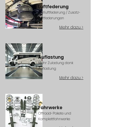
Luftfederung
Vollluftfederung / Zusatz-
Luftfederungen
Mehr dazu >
Auflastung
Mehr Zuladung dank
Auflastung
Mehr dazu >
Fahrwerke
Offroad-Pakete und
Komplettfahrwerke