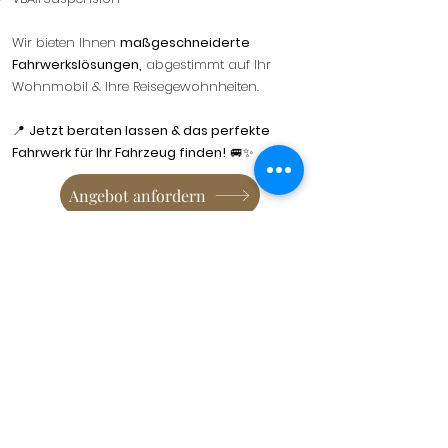
Wir bieten Ihnen
maßgeschneiderte
Fahrwerkslösungen,
abgestimmt auf Ihr
Wohnmobil & Ihre Reisegewohnheiten.
📍
Jetzt beraten lassen & das perfekte
Fahrwerk für Ihr Fahrzeug finden!
🚐✨
Angebot anfordern
🔧 Hubstützen – Hydraulische
Nivellierung für Ihr
Wohnmobil!
Schluss mit schiefem Stand & wackeligen
Nächten – mit einer hydraulischen
Hubstützenanlage nivellieren Sie Ihr
Wohnmobil auf Knopfdruck. Kein mühsames