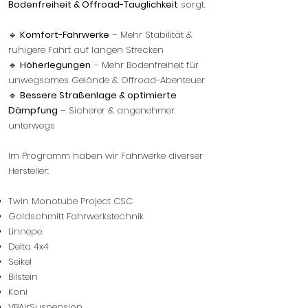
Bodenfreiheit & Offroad-Tauglichkeit
sorgt.
🔹
Komfort-Fahrwerke
– Mehr Stabilität &
ruhigere Fahrt auf langen Strecken
🔹
Höherlegungen
– Mehr Bodenfreiheit für
unwegsames Gelände & Offroad-Abenteuer
🔹
Bessere Straßenlage & optimierte
Dämpfung
– Sicherer & angenehmer
unterwegs
Im Programm haben wir Fahrwerke diverser
Hersteller:
Twin Monotube Project CSC
Goldschmitt Fahrwerkstechnik
Linnepe
Delta 4x4
Seikel
Bilstein
Koni
VBAirSuspension